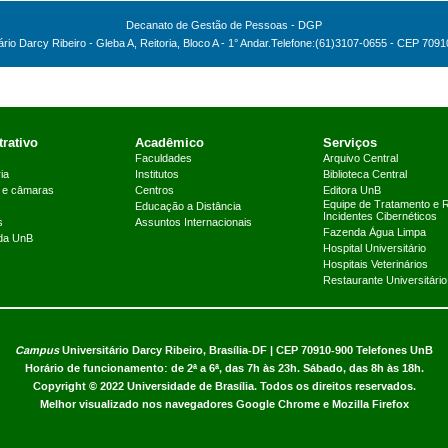
Decanato de Gestão de Pessoas - DGP
io Darcy Ribeiro - Gleba A, Reitoria, Bloco A - 1° Andar.Telefone:(61)3107-0655 - CEP 7091
rativo
Acadêmico
Serviços
Faculdades
Arquivo Central
ia
Institutos
Biblioteca Central
 e câmaras
Centros
Editora UnB
Equipe de Tratamento e 
Educação a Distância
Incidentes Cibernéticos
s
Assuntos Internacionais
Fazenda Água Limpa
 da UnB
Hospital Universitário
Hospitais Veterinários
Restaurante Universitário
Campus
Universitário Darcy Ribeiro,
Brasília-DF | CEP 70910-900
Telefones UnB
Horário de funcionamento: de 2ª a 6ª, das 7h às 23h. Sábado, das 8h às 18h.
Copyright © 2022
Universidade de Brasília
.
Todos os direitos reservados.
Melhor visualizado nos navegadores Google Chrome e Mozilla Firefox