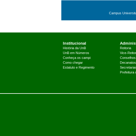
Campus Universitár
Institucional
Administ
História da UnB
Reitoria
UnB em Números
Vice-Reitor
Conheça os campi
Conselhos
Como chegar
Decanatos
Estatuto e Regimento
Secretaria
Prefeitura