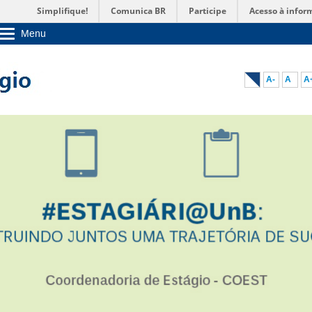
Simplifique!
Comunica BR
Participe
Acesso à infor
Menu
Sobre a UnB
Unidades acadêmicas
Estude na UnB
A-
A
A
Graduação
Pós-Graduação
Administração
Servidor